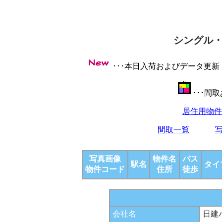
シングル
･･･本日入荷およびデータ更
･･･間
居住用物件
間取一覧
写真画像
物件名
バス
駅名
タイ
物件コード
住所
徒歩
会社名
日建