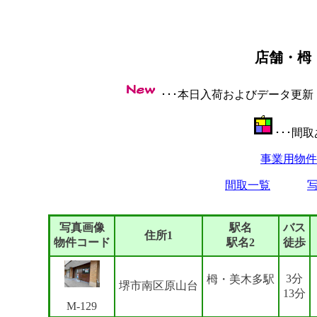
店舗・栂
･･･本日入荷およびデータ更
･･･間
事業用物件
間取一覧
写真画像
駅名
バス
住所1
物件コード
駅名2
徒歩
3分
栂・美木多駅
堺市南区原山台
13分
M-129