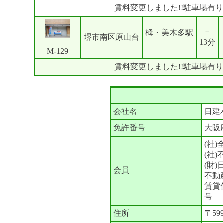
賃料変更しました!!駐車場有り
－
栂・美木多駅
堺市南区原山台
13分
M-129
賃料変更しました!!駐車場有り
会社名
日建
免許番号
大阪
(社
(社
(財
会員
不動
賃貸
号
住所
〒59