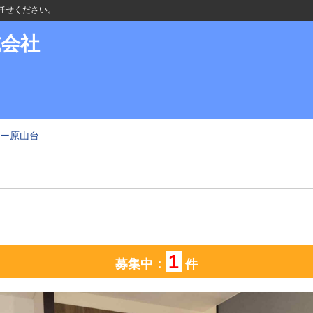
任せください。
式会社
ー原山台
1
募集中：
件