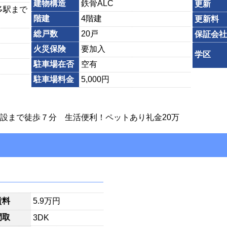
建物構造
鉄骨ALC
更新
多駅まで
階建
4階建
更新料
総戸数
20戸
保証会社
火災保険
要加入
学区
駐車場在否
空有
駐車場料金
5,000円
設まで徒歩７分 生活便利！ペットあり礼金20万
賃料
5.9万円
間取
3DK