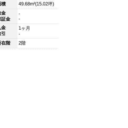
面積
49.68m²(15.02坪)
敷金
-
-
保証金
礼金
1ヶ月
敷引
-
所在階
2階