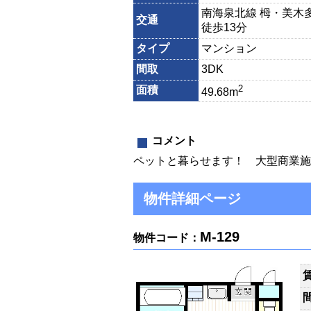
南海泉北線 栂・美木
交通
徒歩13分
タイプ
マンション
間取
3DK
2
面積
49.68m
コメント
ペットと暮らせます！ 大型商業施
物件詳細ページ
M-129
物件コード：