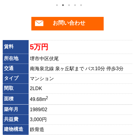
お問い合わせ
5万円
賃料
所在地
堺市中区伏尾
交通
南海泉北線 泉ヶ丘駅まで バス10分 停歩3分
タイプ
マンション
間取
2LDK
2
面積
49.68m
築年月
1989/02
共益費
3,000円
建物構造
鉄骨造