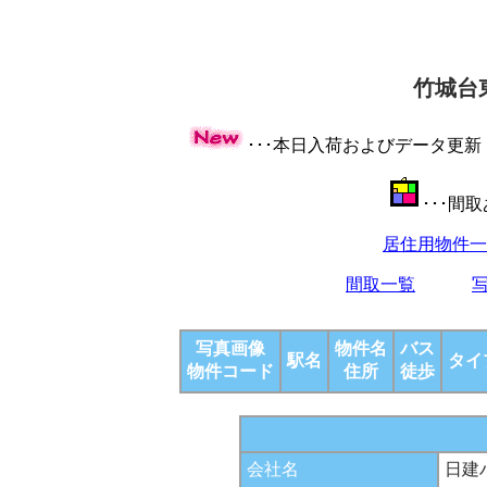
竹城台
･･･本日入荷およびデータ更
･･･間
居住用物件一
間取一覧
写真画像
物件名
バス
駅名
タイ
物件コード
住所
徒歩
会社名
日建