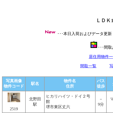
ＬＤＫ
･･･本日入荷およびデータ更
･･･間
居住用物件一
間取一覧
写真画像
物件名
バス
駅名
物件コード
住所
徒歩
ヒカリハイツ・ドイ２号
北野田
－
館
駅
9分
堺市東区丈六
2519