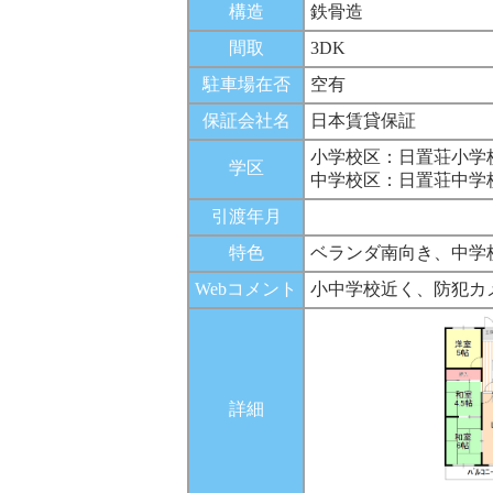
構造
鉄骨造
間取
3DK
駐車場在否
空有
保証会社名
日本賃貸保証
小学校区：日置荘小学
学区
中学校区：日置荘中学
引渡年月
特色
ベランダ南向き、中学
Webコメント
小中学校近く、防犯カ
詳細