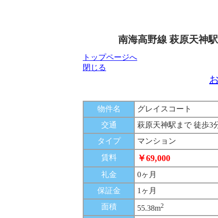
南海高野線 萩原天神駅
トップページへ
閉じる
物件名
グレイスコート
交通
萩原天神駅まで 徒歩3
タイプ
マンション
賃料
￥69,000
礼金
0ヶ月
保証金
1ヶ月
2
面積
55.38m