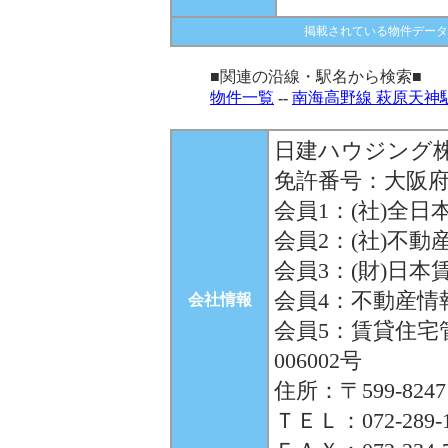
掲載されている物件データ
■関連の沿線・駅名から検索■
物件一覧
--
南海高野線 萩原天神
日建ハウジング
免許番号：大阪府知
会員1：(社)全日
会員2：(社)不
会員3：(財)日
会員4：不動産
会社情報
会員5：賃貸住宅
006002号
住所：〒599-82
ＴＥＬ：072-289-11